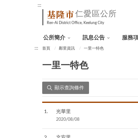
:::
基隆市
仁愛區公所
Ren-Ai District Office, Keelung City
公所簡介
訊息公告
服務
:::
首頁
鄰里資訊
一里一特色
一里一特色
顯示查詢條件
1
光華里
2020/08/08
2
文安里