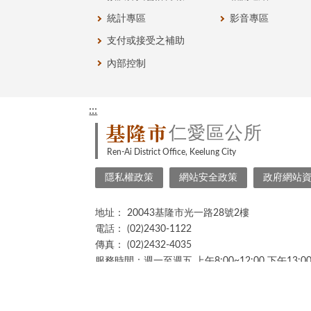
統計專區
影音專區
支付或接受之補助
內部控制
:::
基隆市
仁愛區公所
Ren-Ai District Office, Keelung City
隱私權政策
網站安全政策
政府網站
地址：
20043基隆市光一路28號2樓
電話：
(02)2430-1122
傳真：
(02)2432-4035
服務時間：週一至週五 上午8:00~12:00 下午13:00~
更新日期：
2026/08/01
累計瀏覽人次：
166