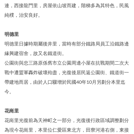
連，西接龍門里，房屋依山坡而建，階梯多為其特色，民風
純樸，治安良好。
明德里
明德里日據時期屬後井里，當時有部分鐵路局員工沿鐵路邊
緣興建宿舍，故又名鐵道街。
公園街與忠三路原係舊市立公園周邊小屋在抗戰期間二次大
戰中遭盟軍轟炸破壞殆盡，光復後居民返公園街、鐵道街一
帶建地而居，由於人口驟增於民國40年10月另劃分本里迄
今。
花崗里
花崗里光復前為天神町之一部分，光復後行政區域調整劃分
為現今花崗里，本里位仁愛區東北方，田寮河港右側，東接