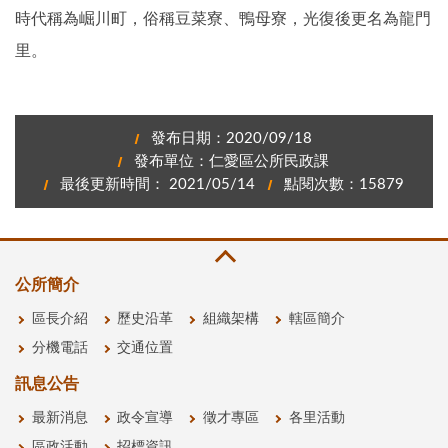
時代稱為崛川町，俗稱豆菜寮、鴨母寮，光復後更名為龍門
里。
發布日期：2020/09/18
發布單位：仁愛區公所民政課
最後更新時間： 2021/05/14
點閱次數：15879
公所簡介
區長介紹
歷史沿革
組織架構
轄區簡介
分機電話
交通位置
訊息公告
最新消息
政令宣導
徵才專區
各里活動
區政活動
招標資訊