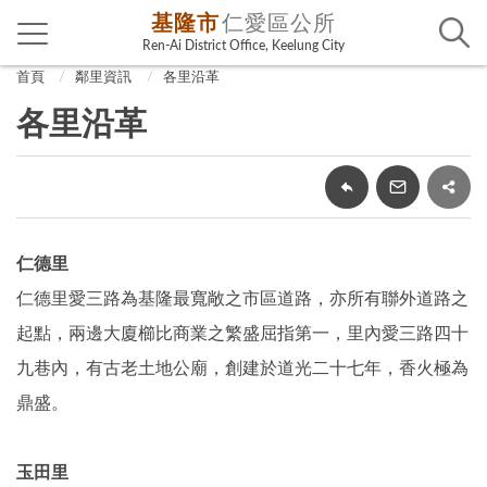
基隆市
仁愛區公所
Ren-Ai District Office, Keelung City
首頁
鄰里資訊
各里沿革
各里沿革
仁德里
仁德里愛三路為基隆最寬敞之市區道路，亦所有聯外道路之
起點，兩邊大廈櫛比商業之繁盛屈指第一，里內愛三路四十
九巷內，有古老土地公廟，創建於道光二十七年，香火極為
鼎盛。
玉田里