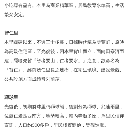
小吃應有盡有。本里為商業精華區，居民教育水準高，生活
繁榮安定。
智仁里
本里闢建以來，不過三十多載，日據時代稱為雙葉町，原時
為高級住宅區，至光復後，因本里背山而立，面向田寮河而
建，隱喻先哲『智者要山，仁者要水。』之意，故命名為
『智仁』。經前幾任里長之建樹，在衛生環境、建設景觀、
公共設施方面成績皆列前茅。
獅球里
光復後，初期獅球里稱獅球嶺，後劃分為獅球、兆連兩里，
位處仁愛區西南方，地勢較高，轄內寺廟多座，為里民信仰
寄託，人口約500多戶，里民樸實勤儉，樂觀進取。