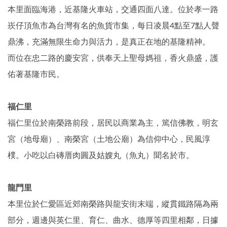
本里面臨海港，近基隆火車站，交通四面八達。位於孝一路
崁仔頂魚市為台灣有名的魚貨市集，每日凌晨4點至7點人聲
鼎沸，充滿無限生命力與活力，是真正在地的基隆精神。
而位在忠二路的慶安宮，供奉天上聖母媽祖，香火鼎盛，護
佑著基隆市民。
福仁里
福仁里位於南榮路前段，居民以商業為主，篤信佛教，明玄
宮（地母廟）、南榮宮（土地公廟）為信仰中心，民風淳
樸。小吃以白磚厝肉圓及姑嫂丸（魚丸）聞名於市。
龍門里
本里位於仁愛區近郊南榮路與龍安街末端，縱貫鐵路隔為兩
部分，週邊與英仁里、育仁、曲水、德厚等四里相鄰，日據