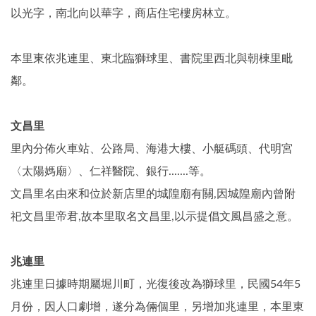
以光字，南北向以華字，商店住宅樓房林立。
本里東依兆連里、東北臨獅球里、書院里西北與朝棟里毗
鄰。
文昌里
里內分佈火車站、公路局、海港大樓、小艇碼頭、代明宮
〈太陽媽廟〉、仁祥醫院、銀行.......等。
文昌里名由來和位於新店里的城隍廟有關,因城隍廟內曾附
祀文昌里帝君,故本里取名文昌里,以示提倡文風昌盛之意。
兆連里
兆連里日據時期屬堀川町，光復後改為獅球里，民國54年5
月份，因人口劇增，遂分為倆個里，另增加兆連里，本里東