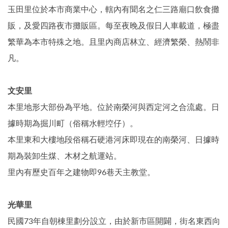
玉田里位於本市商業中心，轄內有聞名之仁三路廟口飲食攤
販，及愛四路夜市攤販區。每至夜晚及假日人車載道，極盡
繁華為本市特殊之地。且里內商店林立、經濟繁榮、熱鬧非
凡。
文安里
本里地形大部份為平地。位於南榮河與西定河之合流處。日
據時期為掘川町（俗稱水輕埪仔）。
本里東和大樓地段俗稱石硬港河床即現在的南榮河、日據時
期為裝卸生煤、木材之航運站。
里內有歷史百年之建物即96巷天主教堂。
光華里
民國73年自朝棟里劃分設立，由於新市區開闢，街名東西向