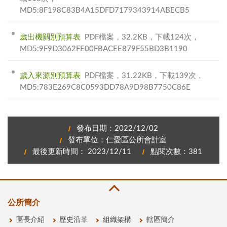
MD5:8F198C83B4A15DFD7179343914ABECB5
歲出機關別預算表
PDF檔案，32.2KB，下載124次，
MD5:9F9D3062FE00FBACEE879F55BD3B1190
歲入來源別預算表
PDF檔案，31.22KB，下載139次，
MD5:783E269C8C0593DD78A9D98B7750C86E
發布日期：2022/12/02
發布單位：仁愛區公所會計室
最後更新時間： 2023/12/11
點閱次數：381
公所簡介
區長介紹
歷史沿革
組織架構
轄區簡介