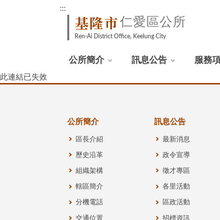
:::
基隆市
仁愛區公所
Ren-Ai District Office, Keelung City
公所簡介
訊息公告
服務
此連結已失效
公所簡介
訊息公告
區長介紹
最新消息
歷史沿革
政令宣導
組織架構
徵才專區
轄區簡介
各里活動
分機電話
區政活動
交通位置
招標資訊