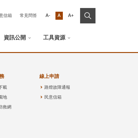
意信箱
常見問答
A-
A
A+
資訊公開
工具資源
務
線上申請
下載
路燈故障通報
園地
民意信箱
防救網